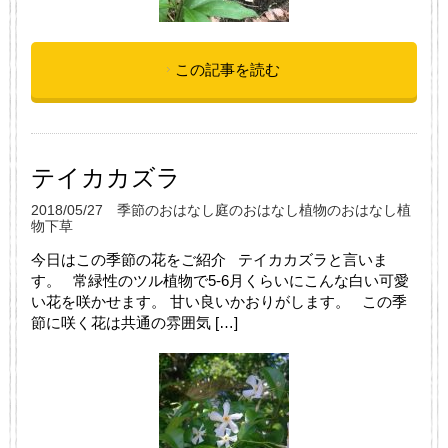
この記事を読む
テイカカズラ
2018/05/27
季節のおはなし
庭のおはなし
植物のおはなし
植
物
下草
今日はこの季節の花をご紹介 テイカカズラと言いま
す。 常緑性のツル植物で5-6月くらいにこんな白い可愛
い花を咲かせます。 甘い良いかおりがします。 この季
節に咲く花は共通の雰囲気 […]