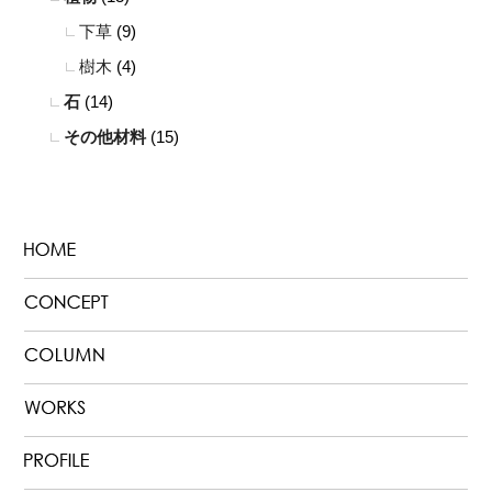
下草
(9)
樹木
(4)
石
(14)
その他材料
(15)