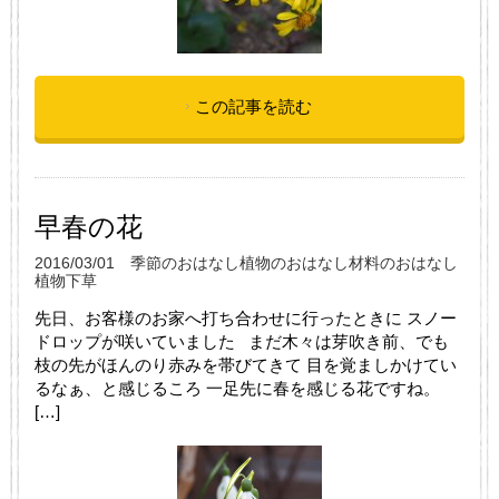
この記事を読む
早春の花
2016/03/01
季節のおはなし
植物のおはなし
材料のおはなし
植物
下草
先日、お客様のお家へ打ち合わせに行ったときに スノー
ドロップが咲いていました まだ木々は芽吹き前、でも
枝の先がほんのり赤みを帯びてきて 目を覚ましかけてい
るなぁ、と感じるころ 一足先に春を感じる花ですね。
[…]