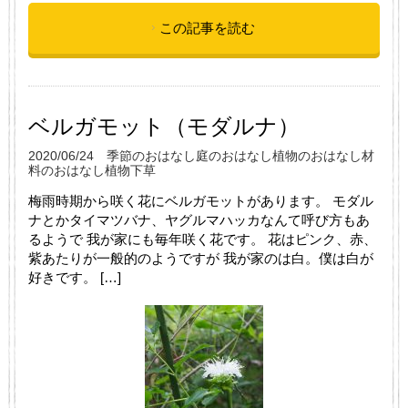
この記事を読む
ベルガモット（モダルナ）
2020/06/24
季節のおはなし
庭のおはなし
植物のおはなし
材
料のおはなし
植物
下草
梅雨時期から咲く花にベルガモットがあります。 モダル
ナとかタイマツバナ、ヤグルマハッカなんて呼び方もあ
るようで 我が家にも毎年咲く花です。 花はピンク、赤、
紫あたりが一般的のようですが 我が家のは白。僕は白が
好きです。 […]