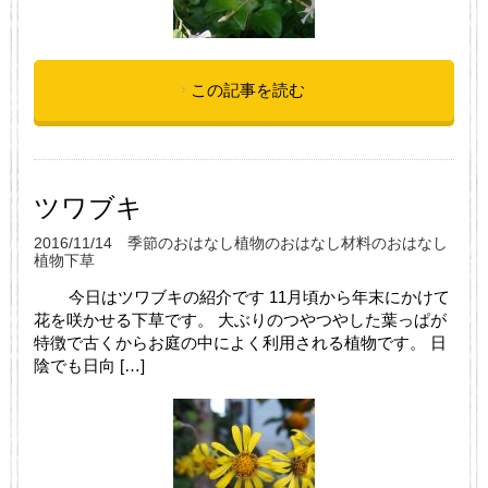
この記事を読む
ツワブキ
2016/11/14
季節のおはなし
植物のおはなし
材料のおはなし
植物
下草
今日はツワブキの紹介です 11月頃から年末にかけて
花を咲かせる下草です。 大ぶりのつやつやした葉っぱが
特徴で古くからお庭の中によく利用される植物です。 日
陰でも日向 […]