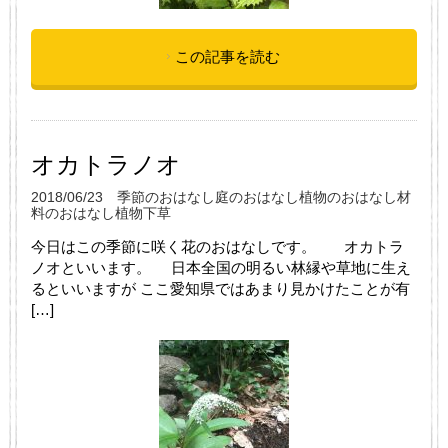
この記事を読む
オカトラノオ
2018/06/23
季節のおはなし
庭のおはなし
植物のおはなし
材
料のおはなし
植物
下草
今日はこの季節に咲く花のおはなしです。 オカトラ
ノオといいます。 日本全国の明るい林縁や草地に生え
るといいますが ここ愛知県ではあまり見かけたことが有
[…]