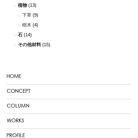
植物
(13)
下草
(9)
樹木
(4)
石
(14)
その他材料
(15)