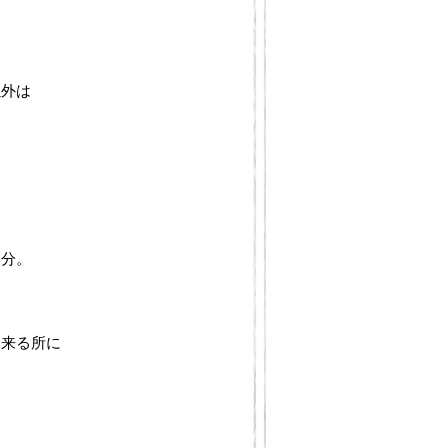
以外は
部分。
出来る所に